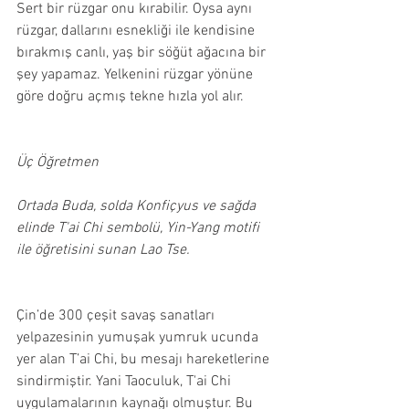
Sert bir rüzgar onu kırabilir. Oysa aynı 
rüzgar, dallarını esnekliği ile kendisine 
bırakmış canlı, yaş bir söğüt ağacına bir 
şey yapamaz. Yelkenini rüzgar yönüne 
göre doğru açmış tekne hızla yol alır. 
Üç Öğretmen
Ortada Buda, solda Konfiçyus ve sağda 
elinde T'ai Chi sembolü, Yin-Yang motifi 
ile öğretisini sunan Lao Tse.
Çin’de 300 çeşit savaş sanatları 
yelpazesinin yumuşak yumruk ucunda 
yer alan T’ai Chi, bu mesajı hareketlerine 
sindirmiştir. Yani Taoculuk, T'ai Chi 
uygulamalarının kaynağı olmuştur. Bu 