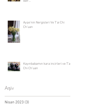
dair...
Ayşe'nin Nergisleri Ve T'ai Chi
Ch'uan
Kayınbabamın kara incirleri ve T’ai
Chi Ch’uan
Arşiv
Nisan 2023
(3)
3 yazı