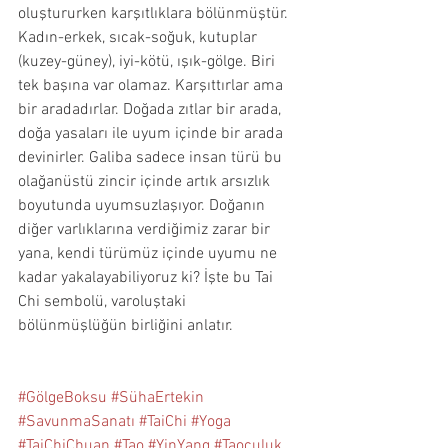
oluştururken karşıtlıklara bölünmüştür. 
Kadın-erkek, sıcak-soğuk, kutuplar 
(kuzey-güney), iyi-kötü, ışık-gölge. Biri 
tek başına var olamaz. Karşıttırlar ama 
bir aradadırlar. Doğada zıtlar bir arada, 
doğa yasaları ile uyum içinde bir arada 
devinirler. Galiba sadece insan türü bu 
olağanüstü zincir içinde artık arsızlık 
boyutunda uyumsuzlaşıyor. Doğanın 
diğer varlıklarına verdiğimiz zarar bir 
yana, kendi türümüz içinde uyumu ne 
kadar yakalayabiliyoruz ki? İşte bu Tai 
Chi sembolü, varoluştaki 
bölünmüşlüğün birliğini anlatır. 
#GölgeBoksu
#SühaErtekin
#SavunmaSanatı
#TaiChi
#Yoga
#TaiChiChuan
#Tao
#YinYang
#Taoculuk