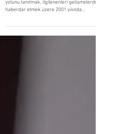
yolumuza dair...
Sitemiz, T'ai Chi Ch'uan (Tai Chi Chuan)
yolunu tanıtmak, ilgilenenleri gelişmelerden
haberdar etmek üzere 2001 yılında
kurulmuş bu...