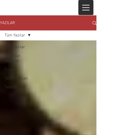
YAZILAR
Tüm Yazılar
Tüm Yazılar
Kıssadan
Hisseler
Önsöz
Tai Chi Chuan
Taoizm